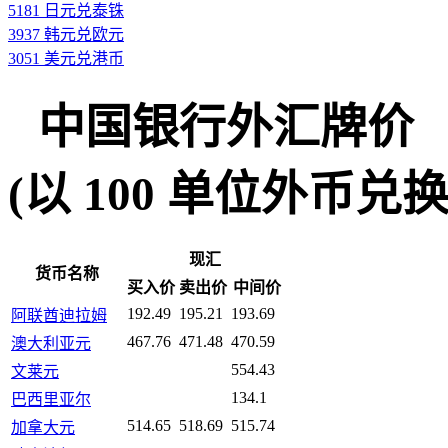
5181 日元兑泰铢
3937 韩元兑欧元
3051 美元兑港币
中国银行外汇牌价
(以 100 单位外币兑换人民
现汇
货币名称
买入价
卖出价
中间价
192.49
195.21
193.69
阿联酋迪拉姆
467.76
471.48
470.59
澳大利亚元
554.43
文莱元
134.1
巴西里亚尔
514.65
518.69
515.74
加拿大元