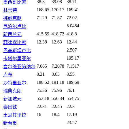
38.3
39.08
38.71
墨西哥比索
168.65
170.17
169.41
林吉特
71.29
71.87
72.02
挪威克朗
5.0454
尼泊尔卢比
415.59
418.72
418.8
新西兰元
12.38
12.63
12.44
菲律宾比索
2.507
巴基斯坦卢比
195.17
卡塔尔里亚尔
7.065
7.2078
7.1517
塞尔维亚第纳尔
8.21
8.63
8.55
卢布
188.52
191.18
189.69
沙特里亚尔
75.36
75.96
76.1
瑞典克朗
552.18
556.34
554.75
新加坡元
22.31
22.45
22.3
泰国铢
16
18.4
17.19
土耳其里拉
23.57
新台币